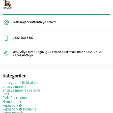
iletisim@forkliftantalya.com.tr
0532 360 5407
Yeni, Aliya Izzet Begoviç Cd erman apartmanı no:57 no:2, 07100
Kepez/Antalya
Kategoriler
antalya forklift kiralama
antalya manlift
antalya manlift kiralama
Blog
forklift kiralama
Hizmetlerimiz
kepez forklift
kepez forklift kiralama