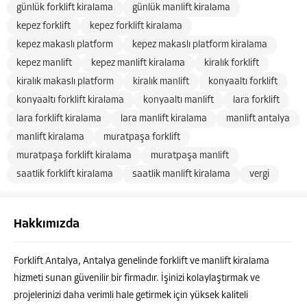
günlük forklift kiralama
günlük manlift kiralama
kepez forklift
kepez forklift kiralama
kepez makaslı platform
kepez makaslı platform kiralama
kepez manlift
kepez manlift kiralama
kiralık forklift
kiralık makaslı platform
kiralık manlift
konyaaltı forklift
konyaaltı forklift kiralama
konyaaltı manlift
lara forklift
lara forklift kiralama
lara manlift kiralama
manlift antalya
manlift kiralama
muratpaşa forklift
muratpaşa forklift kiralama
muratpaşa manlift
saatlik forklift kiralama
saatlik manlift kiralama
vergi
Hakkımızda
Forklift Antalya, Antalya genelinde forklift ve manlift kiralama
hizmeti sunan güvenilir bir firmadır. İşinizi kolaylaştırmak ve
projelerinizi daha verimli hale getirmek için yüksek kaliteli