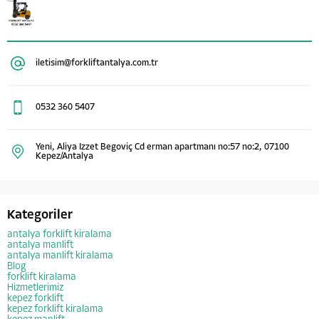
iletisim@forkliftantalya.com.tr
0532 360 5407
Yeni, Aliya Izzet Begoviç Cd erman apartmanı no:57 no:2, 07100
Kepez/Antalya
Kategoriler
antalya forklift kiralama
antalya manlift
antalya manlift kiralama
Blog
forklift kiralama
Hizmetlerimiz
kepez forklift
kepez forklift kiralama