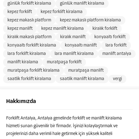
günlük forklift kiralama
günlük manlift kiralama
kepez forklift
kepez forklift kiralama
kepez makaslı platform
kepez makaslı platform kiralama
kepez manlift
kepez manlift kiralama
kiralık forklift
kiralık makaslı platform
kiralık manlift
konyaaltı forklift
konyaaltı forklift kiralama
konyaaltı manlift
lara forklift
lara forklift kiralama
lara manlift kiralama
manlift antalya
manlift kiralama
muratpaşa forklift
muratpaşa forklift kiralama
muratpaşa manlift
saatlik forklift kiralama
saatlik manlift kiralama
vergi
Hakkımızda
Forklift Antalya, Antalya genelinde forklift ve manlift kiralama
hizmeti sunan güvenilir bir firmadır. İşinizi kolaylaştırmak ve
projelerinizi daha verimli hale getirmek için yüksek kaliteli