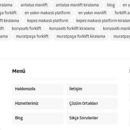
iralama
antalya manlift
antalya manlift kiralama
blog
en y
a forklift
en yakın makaslı platform
en yakın manlift
forklift 
ift kiralama
kepez makaslı platform
kepez makaslı platform kirala
ift
konyaaltı forklift
konyaaltı forklift kiralama
konyaaltı manli
alama
muratpaşa forklift
muratpaşa forklift kiralama
muratpaş
Menü
Hakkımızda
İletişim
Hizmetlerimiz
Çözüm Ortakları
Blog
Sıkça Sorulanlar