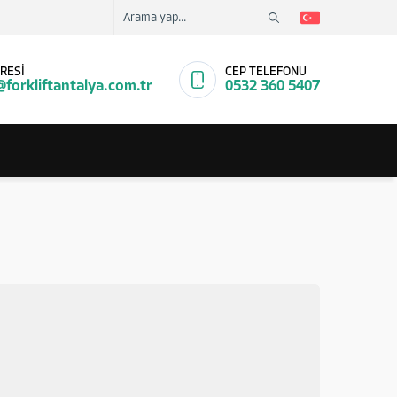
RESİ
CEP TELEFONU
@forkliftantalya.com.tr
0532 360 5407