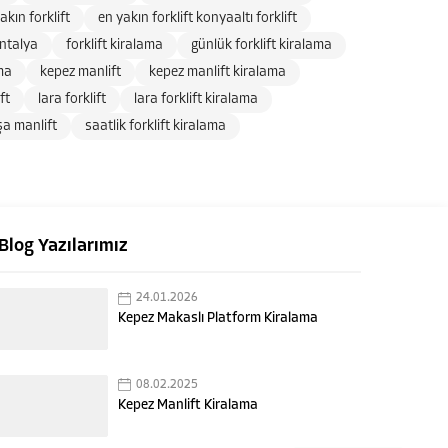
akın forklift
en yakın forklift konyaaltı forklift
antalya
forklift kiralama
günlük forklift kiralama
ma
kepez manlift
kepez manlift kiralama
ft
lara forklift
lara forklift kiralama
a manlift
saatlik forklift kiralama
Blog Yazılarımız
24.01.2026
Kepez Makaslı Platform Kiralama
08.02.2025
Kepez Manlift Kiralama