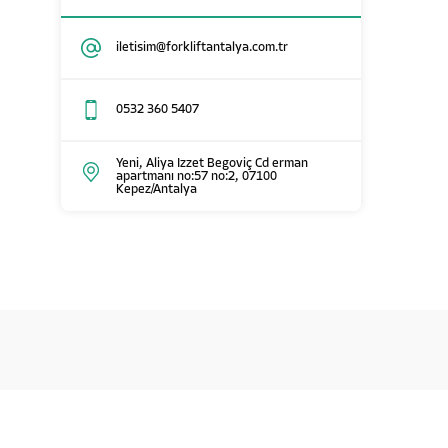
iletisim@forkliftantalya.com.tr
0532 360 5407
Yeni, Aliya Izzet Begoviç Cd erman
apartmanı no:57 no:2, 07100
Kepez/Antalya