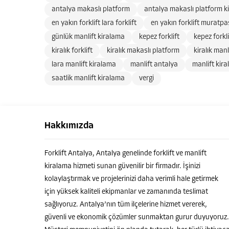
antalya makaslı platform
antalya makaslı platform k
en yakın forklift lara forklift
en yakın forklift muratpaş
günlük manlift kiralama
kepez forklift
kepez forkl
kiralık forklift
kiralık makaslı platform
kiralık manl
lara manlift kiralama
manlift antalya
manlift kir
saatlik manlift kiralama
vergi
Hakkımızda
Forklift Antalya, Antalya genelinde forklift ve manlift
kiralama hizmeti sunan güvenilir bir firmadır. İşinizi
kolaylaştırmak ve projelerinizi daha verimli hale getirmek
için yüksek kaliteli ekipmanlar ve zamanında teslimat
sağlıyoruz. Antalya’nın tüm ilçelerine hizmet vererek,
güvenli ve ekonomik çözümler sunmaktan gurur duyuyoruz.