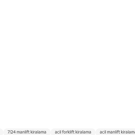
7/24 manlift kiralama
acil forklift kiralama
acil manlift kirala