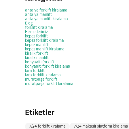
antalya forklift kiralama
antalya manlift
antalya manlift kiralama
Blog
forklift kiralama
Hizmetlerimiz
kepez forklift
kepez forklift kiralama
kepez manlift
kepez manlift kiralama
kiralık forklift
kiralık manlift
konyaaltı forklift
konyaaltı forklift kiralama
lara forklift
lara forklift kiralama
muratpaşa forklift
muratpaşa forklift kiralama
Etiketler
7/24 forklift kiralama
7/24 makaslı platform kiralama