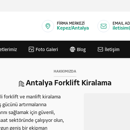
FİRMA MERKEZİ
EMAIL AD
Kepez/Antalya
iletisim
etlerimiz
Foto Galeri
Blog
İletişim
HAKKIMIZDA
Antalya Forklift Kiralama
i forklift ve manlift kiralama
iş gücünü artırmalarına
ını sağlamak için güvenli,
aat sektöründe çalışıyor olun,
uygun geniş bir ekipman