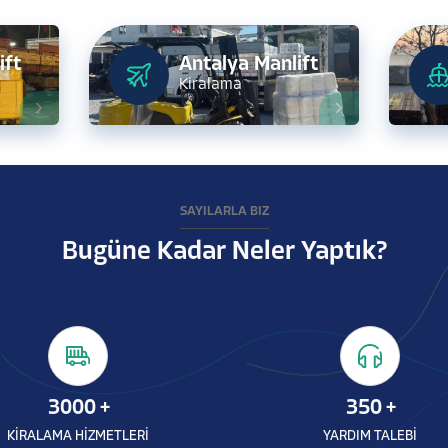
ift
Antalya Manlift
Kiralama
SAYILARLA BİZ
Bugüne Kadar Neler Yaptık?
3000
+
350
+
KİRALAMA HİZMETLERİ
YARDIM TALEBİ