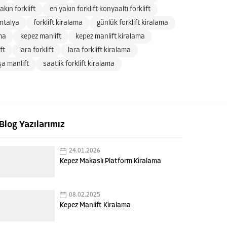
akın forklift
en yakın forklift konyaaltı forklift
antalya
forklift kiralama
günlük forklift kiralama
ma
kepez manlift
kepez manlift kiralama
ft
lara forklift
lara forklift kiralama
a manlift
saatlik forklift kiralama
Blog Yazılarımız
24.01.2026
Kepez Makaslı Platform Kiralama
08.02.2025
Kepez Manlift Kiralama