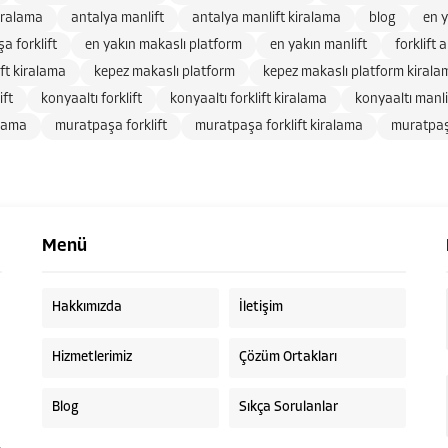
iralama
antalya manlift
antalya manlift kiralama
blog
en y
a forklift
en yakın makaslı platform
en yakın manlift
forklift 
ift kiralama
kepez makaslı platform
kepez makaslı platform kirala
ift
konyaaltı forklift
konyaaltı forklift kiralama
konyaaltı manli
alama
muratpaşa forklift
muratpaşa forklift kiralama
muratpaş
Menü
Hakkımızda
İletişim
Hizmetlerimiz
Çözüm Ortakları
Blog
Sıkça Sorulanlar