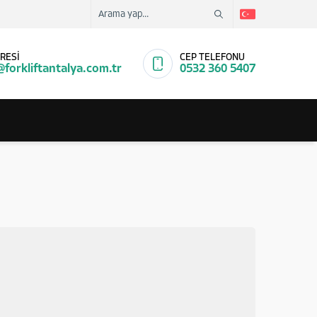
RESİ
CEP TELEFONU
@forkliftantalya.com.tr
0532 360 5407