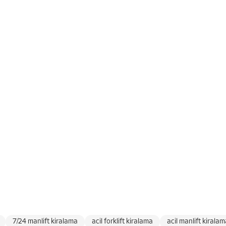
7/24 manlift kiralama
acil forklift kiralama
acil manlift kirala