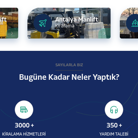
ift
Antalya Manlift
Kiralama
SAYILARLA BİZ
Bugüne Kadar Neler Yaptık?
3000
+
350
+
KİRALAMA HİZMETLERİ
YARDIM TALEBİ