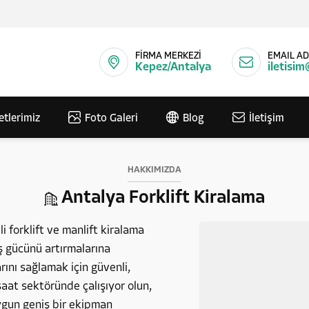
FİRMA MERKEZİ
EMAIL AD
Kepez/Antalya
iletisim
etlerimiz
Foto Galeri
Blog
İletişim
HAKKIMIZDA
Antalya Forklift Kiralama
i forklift ve manlift kiralama
iş gücünü artırmalarına
ını sağlamak için güvenli,
aat sektöründe çalışıyor olun,
uygun geniş bir ekipman