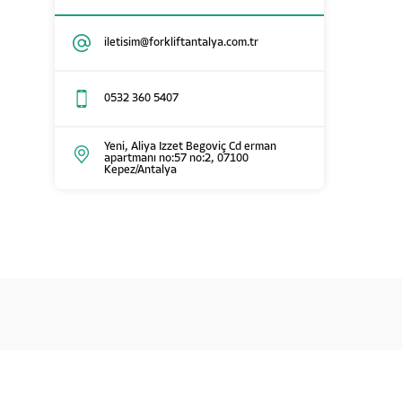
iletisim@forkliftantalya.com.tr
0532 360 5407
Yeni, Aliya Izzet Begoviç Cd erman
apartmanı no:57 no:2, 07100
Kepez/Antalya