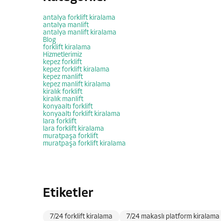
antalya forklift kiralama
antalya manlift
antalya manlift kiralama
Blog
forklift kiralama
Hizmetlerimiz
kepez forklift
kepez forklift kiralama
kepez manlift
kepez manlift kiralama
kiralık forklift
kiralık manlift
konyaaltı forklift
konyaaltı forklift kiralama
lara forklift
lara forklift kiralama
muratpaşa forklift
muratpaşa forklift kiralama
Etiketler
7/24 forklift kiralama
7/24 makaslı platform kiralama