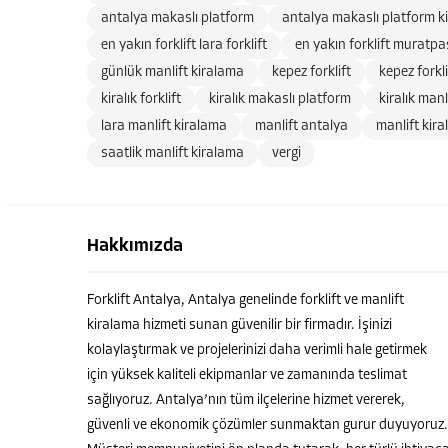
antalya makaslı platform
antalya makaslı platform k
en yakın forklift lara forklift
en yakın forklift muratpaş
günlük manlift kiralama
kepez forklift
kepez forkl
kiralık forklift
kiralık makaslı platform
kiralık manl
lara manlift kiralama
manlift antalya
manlift kir
saatlik manlift kiralama
vergi
Hakkımızda
Forklift Antalya, Antalya genelinde forklift ve manlift
kiralama hizmeti sunan güvenilir bir firmadır. İşinizi
kolaylaştırmak ve projelerinizi daha verimli hale getirmek
için yüksek kaliteli ekipmanlar ve zamanında teslimat
sağlıyoruz. Antalya’nın tüm ilçelerine hizmet vererek,
güvenli ve ekonomik çözümler sunmaktan gurur duyuyoruz.