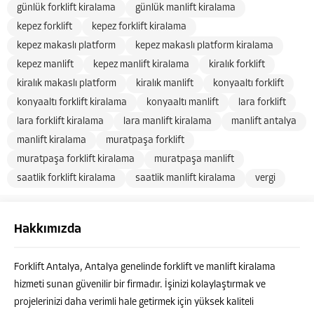
günlük forklift kiralama
günlük manlift kiralama
kepez forklift
kepez forklift kiralama
kepez makaslı platform
kepez makaslı platform kiralama
kepez manlift
kepez manlift kiralama
kiralık forklift
kiralık makaslı platform
kiralık manlift
konyaaltı forklift
konyaaltı forklift kiralama
konyaaltı manlift
lara forklift
lara forklift kiralama
lara manlift kiralama
manlift antalya
manlift kiralama
muratpaşa forklift
muratpaşa forklift kiralama
muratpaşa manlift
saatlik forklift kiralama
saatlik manlift kiralama
vergi
Hakkımızda
Forklift Antalya, Antalya genelinde forklift ve manlift kiralama
hizmeti sunan güvenilir bir firmadır. İşinizi kolaylaştırmak ve
projelerinizi daha verimli hale getirmek için yüksek kaliteli