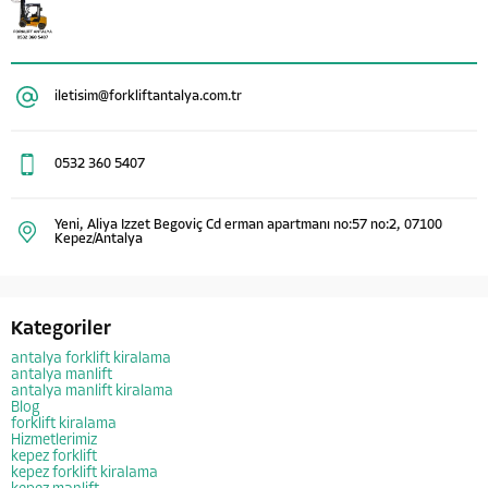
iletisim@forkliftantalya.com.tr
0532 360 5407
Yeni, Aliya Izzet Begoviç Cd erman apartmanı no:57 no:2, 07100
Kepez/Antalya
Kategoriler
antalya forklift kiralama
antalya manlift
antalya manlift kiralama
Blog
forklift kiralama
Hizmetlerimiz
kepez forklift
kepez forklift kiralama