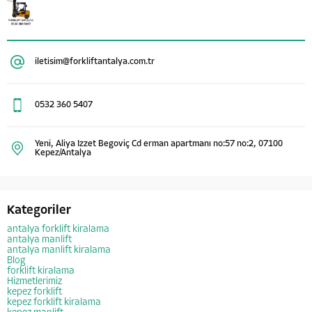
iletisim@forkliftantalya.com.tr
0532 360 5407
Yeni, Aliya Izzet Begoviç Cd erman apartmanı no:57 no:2, 07100
Kepez/Antalya
Kategoriler
antalya forklift kiralama
antalya manlift
antalya manlift kiralama
Blog
forklift kiralama
Hizmetlerimiz
kepez forklift
kepez forklift kiralama