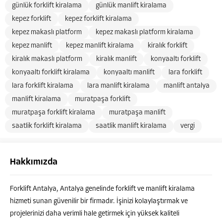
günlük forklift kiralama
günlük manlift kiralama
kepez forklift
kepez forklift kiralama
kepez makaslı platform
kepez makaslı platform kiralama
kepez manlift
kepez manlift kiralama
kiralık forklift
kiralık makaslı platform
kiralık manlift
konyaaltı forklift
konyaaltı forklift kiralama
konyaaltı manlift
lara forklift
lara forklift kiralama
lara manlift kiralama
manlift antalya
manlift kiralama
muratpaşa forklift
muratpaşa forklift kiralama
muratpaşa manlift
saatlik forklift kiralama
saatlik manlift kiralama
vergi
Hakkımızda
Forklift Antalya, Antalya genelinde forklift ve manlift kiralama
hizmeti sunan güvenilir bir firmadır. İşinizi kolaylaştırmak ve
projelerinizi daha verimli hale getirmek için yüksek kaliteli