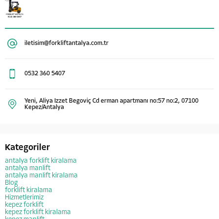
iletisim@forkliftantalya.com.tr
0532 360 5407
Yeni, Aliya Izzet Begoviç Cd erman apartmanı no:57 no:2, 07100
Kepez/Antalya
Kategoriler
antalya forklift kiralama
antalya manlift
antalya manlift kiralama
Blog
forklift kiralama
Hizmetlerimiz
kepez forklift
kepez forklift kiralama