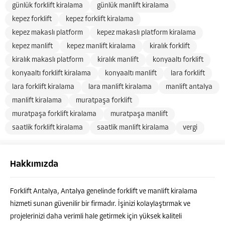
günlük forklift kiralama
günlük manlift kiralama
kepez forklift
kepez forklift kiralama
kepez makaslı platform
kepez makaslı platform kiralama
kepez manlift
kepez manlift kiralama
kiralık forklift
kiralık makaslı platform
kiralık manlift
konyaaltı forklift
konyaaltı forklift kiralama
konyaaltı manlift
lara forklift
lara forklift kiralama
lara manlift kiralama
manlift antalya
manlift kiralama
muratpaşa forklift
muratpaşa forklift kiralama
muratpaşa manlift
saatlik forklift kiralama
saatlik manlift kiralama
vergi
Hakkımızda
Forklift Antalya, Antalya genelinde forklift ve manlift kiralama
hizmeti sunan güvenilir bir firmadır. İşinizi kolaylaştırmak ve
projelerinizi daha verimli hale getirmek için yüksek kaliteli