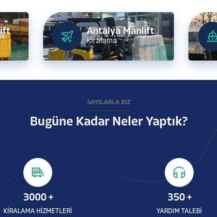
ift
Antalya Manlift
Kiralama
SAYILARLA BİZ
Bugüne Kadar Neler Yaptık?
3000
+
350
+
KİRALAMA HİZMETLERİ
YARDIM TALEBİ