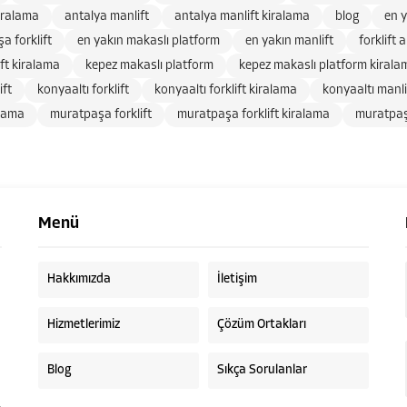
iralama
antalya manlift
antalya manlift kiralama
blog
en y
a forklift
en yakın makaslı platform
en yakın manlift
forklift 
ift kiralama
kepez makaslı platform
kepez makaslı platform kirala
ift
konyaaltı forklift
konyaaltı forklift kiralama
konyaaltı manli
alama
muratpaşa forklift
muratpaşa forklift kiralama
muratpaş
Menü
Hakkımızda
İletişim
Hizmetlerimiz
Çözüm Ortakları
Blog
Sıkça Sorulanlar