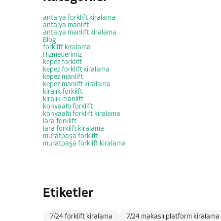
antalya forklift kiralama
antalya manlift
antalya manlift kiralama
Blog
forklift kiralama
Hizmetlerimiz
kepez forklift
kepez forklift kiralama
kepez manlift
kepez manlift kiralama
kiralık forklift
kiralık manlift
konyaaltı forklift
konyaaltı forklift kiralama
lara forklift
lara forklift kiralama
muratpaşa forklift
muratpaşa forklift kiralama
Etiketler
7/24 forklift kiralama
7/24 makaslı platform kiralama