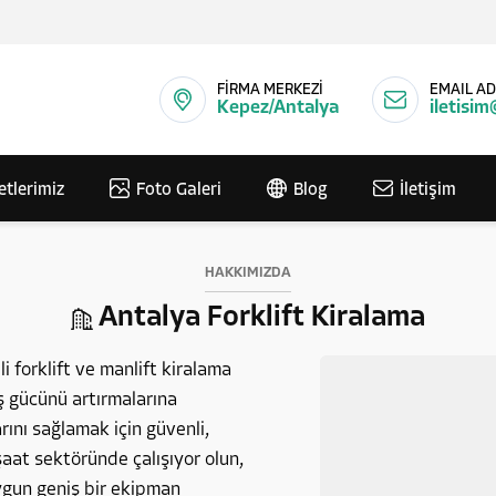
FİRMA MERKEZİ
EMAIL AD
Kepez/Antalya
iletisim
etlerimiz
Foto Galeri
Blog
İletişim
HAKKIMIZDA
Antalya Forklift Kiralama
i forklift ve manlift kiralama
iş gücünü artırmalarına
ını sağlamak için güvenli,
aat sektöründe çalışıyor olun,
uygun geniş bir ekipman