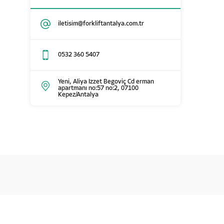
iletisim@forkliftantalya.com.tr
0532 360 5407
Yeni, Aliya Izzet Begoviç Cd erman
apartmanı no:57 no:2, 07100
Kepez/Antalya