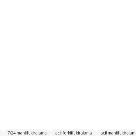
7/24 manlift kiralama
acil forklift kiralama
acil manlift kirala