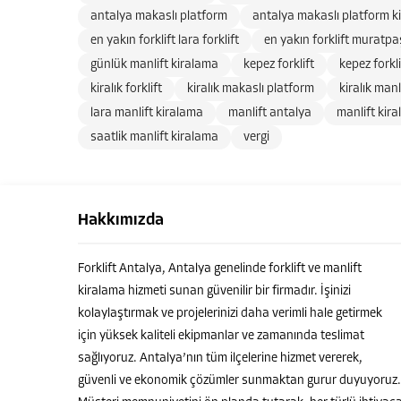
antalya makaslı platform
antalya makaslı platform k
en yakın forklift lara forklift
en yakın forklift muratpaş
günlük manlift kiralama
kepez forklift
kepez forkl
kiralık forklift
kiralık makaslı platform
kiralık manl
lara manlift kiralama
manlift antalya
manlift kir
saatlik manlift kiralama
vergi
Hakkımızda
Forklift Antalya, Antalya genelinde forklift ve manlift
kiralama hizmeti sunan güvenilir bir firmadır. İşinizi
kolaylaştırmak ve projelerinizi daha verimli hale getirmek
için yüksek kaliteli ekipmanlar ve zamanında teslimat
sağlıyoruz. Antalya’nın tüm ilçelerine hizmet vererek,
güvenli ve ekonomik çözümler sunmaktan gurur duyuyoruz.