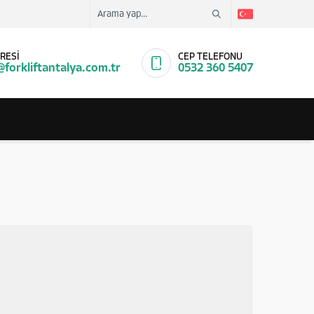
RESİ
CEP TELEFONU
@forkliftantalya.com.tr
0532 360 5407