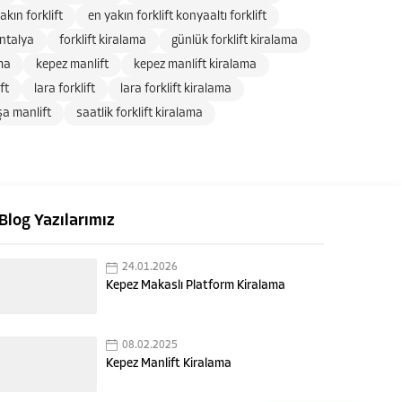
akın forklift
en yakın forklift konyaaltı forklift
antalya
forklift kiralama
günlük forklift kiralama
ma
kepez manlift
kepez manlift kiralama
ft
lara forklift
lara forklift kiralama
a manlift
saatlik forklift kiralama
Blog Yazılarımız
24.01.2026
Kepez Makaslı Platform Kiralama
08.02.2025
Kepez Manlift Kiralama