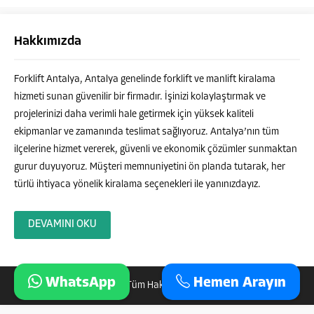
Hakkımızda
Forklift Antalya, Antalya genelinde forklift ve manlift kiralama
hizmeti sunan güvenilir bir firmadır. İşinizi kolaylaştırmak ve
projelerinizi daha verimli hale getirmek için yüksek kaliteli
ekipmanlar ve zamanında teslimat sağlıyoruz. Antalya’nın tüm
ilçelerine hizmet vererek, güvenli ve ekonomik çözümler sunmaktan
gurur duyuyoruz. Müşteri memnuniyetini ön planda tutarak, her
türlü ihtiyaca yönelik kiralama seçenekleri ile yanınızdayız.
DEVAMINI OKU
WhatsApp
Hemen Arayın
Copyright © 2024 Tüm Hakları Saklıdır -
Neis Bilisim