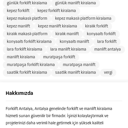
günlük forklift kiralama
günlük manlift kiralama
kepez forklift
kepez forklift kiralama
kepez makaslı platform
kepez makaslı platform kiralama
kepez manlift
kepez manlift kiralama
kiralık forklift
kiralık makaslı platform
kiralık manlift
konyaaltı forklift
konyaaltı forklift kiralama
konyaaltı manlift
lara forklift
lara forklift kiralama
lara manlift kiralama
manlift antalya
manlift kiralama
muratpaşa forklift
muratpaşa forklift kiralama
muratpaşa manlift
saatlik forklift kiralama
saatlik manlift kiralama
vergi
Hakkımızda
Forklift Antalya, Antalya genelinde forklift ve manlift kiralama
hizmeti sunan güvenilir bir firmadır. İşinizi kolaylaştırmak ve
projelerinizi daha verimli hale getirmek için yüksek kaliteli