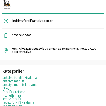
iletisim@forkliftantalya.com.tr
0532 360 5407
Yeni, Aliya Izzet Begoviç Cd erman apartmanı no:57 no:2, 07100
Kepez/Antalya
Kategoriler
antalya forklift kiralama
antalya manlift
antalya manlift kiralama
Blog
forklift kiralama
Hizmetlerimiz
kepez forklift
kepez forklift kiralama