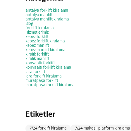
antalya forklift kiralama
antalya manlift
antalya manlift kiralama
Blog
forklift kiralama
Hizmetlerimiz
kepez forklift
kepez forklift kiralama
kepez manlift
kepez manlift kiralama
kiralık forklift
kiralık manlift
konyaaltı forklift
konyaaltı forklift kiralama
lara forklift
lara forklift kiralama
muratpaşa forklift
muratpaşa forklift kiralama
Etiketler
7/24 forklift kiralama
7/24 makaslı platform kiralama