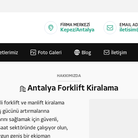
FİRMA MERKEZİ
EMAIL AD
Kepez/Antalya
iletisim
etlerimiz
Foto Galeri
Blog
İletişim
HAKKIMIZDA
Antalya Forklift Kiralama
i forklift ve manlift kiralama
iş gücünü artırmalarına
ını sağlamak için güvenli,
aat sektöründe çalışıyor olun,
uygun geniş bir ekipman