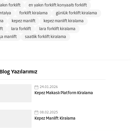
akın forklift
en yakın forklift konyaaltı forklift
antalya
forklift kiralama
günlük forklift kiralama
ma
kepez manlift
kepez manlift kiralama
ft
lara forklift
lara forklift kiralama
a manlift
saatlik forklift kiralama
Blog Yazılarımız
24.01.2026
Kepez Makaslı Platform Kiralama
08.02.2025
Kepez Manlift Kiralama