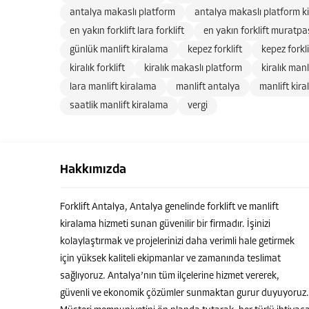
antalya makaslı platform
antalya makaslı platform k
en yakın forklift lara forklift
en yakın forklift muratpaş
günlük manlift kiralama
kepez forklift
kepez forkl
kiralık forklift
kiralık makaslı platform
kiralık manl
lara manlift kiralama
manlift antalya
manlift kir
saatlik manlift kiralama
vergi
Hakkımızda
Forklift Antalya, Antalya genelinde forklift ve manlift
kiralama hizmeti sunan güvenilir bir firmadır. İşinizi
kolaylaştırmak ve projelerinizi daha verimli hale getirmek
için yüksek kaliteli ekipmanlar ve zamanında teslimat
sağlıyoruz. Antalya’nın tüm ilçelerine hizmet vererek,
güvenli ve ekonomik çözümler sunmaktan gurur duyuyoruz.