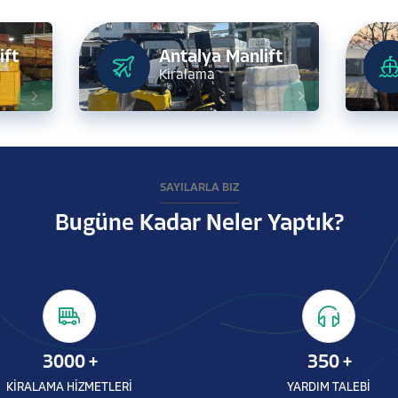
ift
Antalya Manlift
Kiralama
SAYILARLA BİZ
Bugüne Kadar Neler Yaptık?
3000
+
350
+
KİRALAMA HİZMETLERİ
YARDIM TALEBİ