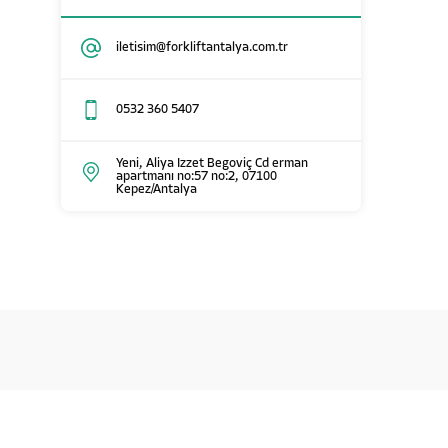
iletisim@forkliftantalya.com.tr
0532 360 5407
Yeni, Aliya Izzet Begoviç Cd erman
apartmanı no:57 no:2, 07100
Kepez/Antalya