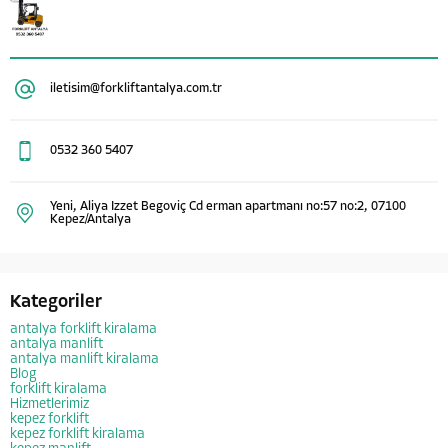
iletisim@forkliftantalya.com.tr
0532 360 5407
Yeni, Aliya Izzet Begoviç Cd erman apartmanı no:57 no:2, 07100
Kepez/Antalya
Kategoriler
antalya forklift kiralama
antalya manlift
antalya manlift kiralama
Blog
forklift kiralama
Hizmetlerimiz
kepez forklift
kepez forklift kiralama