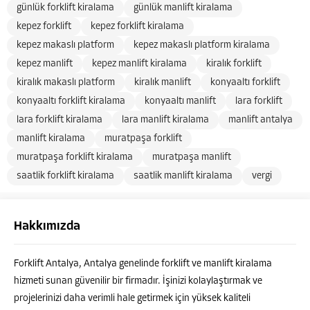
günlük forklift kiralama
günlük manlift kiralama
kepez forklift
kepez forklift kiralama
kepez makaslı platform
kepez makaslı platform kiralama
kepez manlift
kepez manlift kiralama
kiralık forklift
kiralık makaslı platform
kiralık manlift
konyaaltı forklift
konyaaltı forklift kiralama
konyaaltı manlift
lara forklift
lara forklift kiralama
lara manlift kiralama
manlift antalya
manlift kiralama
muratpaşa forklift
muratpaşa forklift kiralama
muratpaşa manlift
saatlik forklift kiralama
saatlik manlift kiralama
vergi
Hakkımızda
Forklift Antalya, Antalya genelinde forklift ve manlift kiralama
hizmeti sunan güvenilir bir firmadır. İşinizi kolaylaştırmak ve
projelerinizi daha verimli hale getirmek için yüksek kaliteli