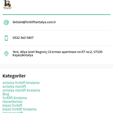
iletisim@forkliftantalya.com.tr
0532 360 5407
Yeni, Aliya Izzet Begoviç Cd erman apartmanı no:57 no:2, 07100
Kepez/Antalya
Kategoriler
antalya forklift kiralama
antalya manlift
antalya manlift kiralama
Blog
forklift kiralama
Hizmetlerimiz
kepez forklift
kepez forklift kiralama