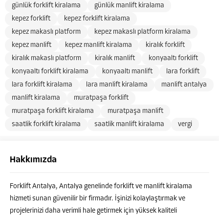
günlük forklift kiralama
günlük manlift kiralama
kepez forklift
kepez forklift kiralama
kepez makaslı platform
kepez makaslı platform kiralama
kepez manlift
kepez manlift kiralama
kiralık forklift
kiralık makaslı platform
kiralık manlift
konyaaltı forklift
konyaaltı forklift kiralama
konyaaltı manlift
lara forklift
lara forklift kiralama
lara manlift kiralama
manlift antalya
manlift kiralama
muratpaşa forklift
muratpaşa forklift kiralama
muratpaşa manlift
saatlik forklift kiralama
saatlik manlift kiralama
vergi
Hakkımızda
Forklift Antalya, Antalya genelinde forklift ve manlift kiralama
hizmeti sunan güvenilir bir firmadır. İşinizi kolaylaştırmak ve
projelerinizi daha verimli hale getirmek için yüksek kaliteli