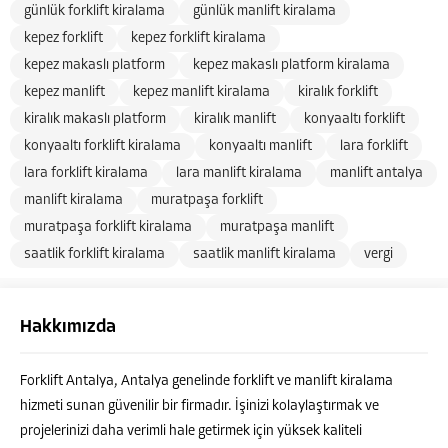
günlük forklift kiralama
günlük manlift kiralama
kepez forklift
kepez forklift kiralama
kepez makaslı platform
kepez makaslı platform kiralama
kepez manlift
kepez manlift kiralama
kiralık forklift
kiralık makaslı platform
kiralık manlift
konyaaltı forklift
konyaaltı forklift kiralama
konyaaltı manlift
lara forklift
lara forklift kiralama
lara manlift kiralama
manlift antalya
manlift kiralama
muratpaşa forklift
muratpaşa forklift kiralama
muratpaşa manlift
saatlik forklift kiralama
saatlik manlift kiralama
vergi
Hakkımızda
Forklift Antalya, Antalya genelinde forklift ve manlift kiralama
hizmeti sunan güvenilir bir firmadır. İşinizi kolaylaştırmak ve
projelerinizi daha verimli hale getirmek için yüksek kaliteli