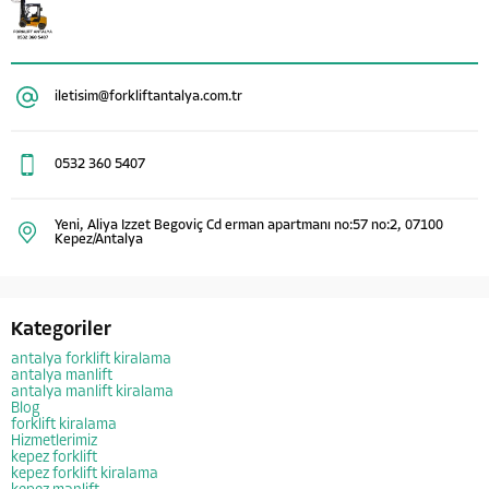
iletisim@forkliftantalya.com.tr
0532 360 5407
Yeni, Aliya Izzet Begoviç Cd erman apartmanı no:57 no:2, 07100
Kepez/Antalya
Kategoriler
antalya forklift kiralama
antalya manlift
antalya manlift kiralama
Blog
forklift kiralama
Hizmetlerimiz
kepez forklift
kepez forklift kiralama