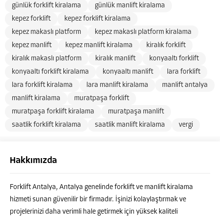
günlük forklift kiralama
günlük manlift kiralama
kepez forklift
kepez forklift kiralama
kepez makaslı platform
kepez makaslı platform kiralama
kepez manlift
kepez manlift kiralama
kiralık forklift
kiralık makaslı platform
kiralık manlift
konyaaltı forklift
konyaaltı forklift kiralama
konyaaltı manlift
lara forklift
lara forklift kiralama
lara manlift kiralama
manlift antalya
manlift kiralama
muratpaşa forklift
muratpaşa forklift kiralama
muratpaşa manlift
saatlik forklift kiralama
saatlik manlift kiralama
vergi
Hakkımızda
Forklift Antalya, Antalya genelinde forklift ve manlift kiralama
hizmeti sunan güvenilir bir firmadır. İşinizi kolaylaştırmak ve
projelerinizi daha verimli hale getirmek için yüksek kaliteli