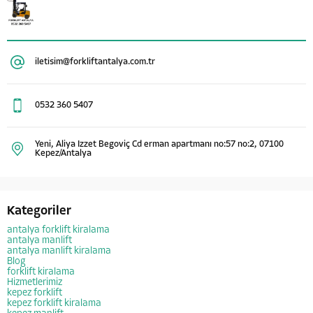
iletisim@forkliftantalya.com.tr
0532 360 5407
Yeni, Aliya Izzet Begoviç Cd erman apartmanı no:57 no:2, 07100
Kepez/Antalya
Kategoriler
antalya forklift kiralama
antalya manlift
antalya manlift kiralama
Blog
forklift kiralama
Hizmetlerimiz
kepez forklift
kepez forklift kiralama