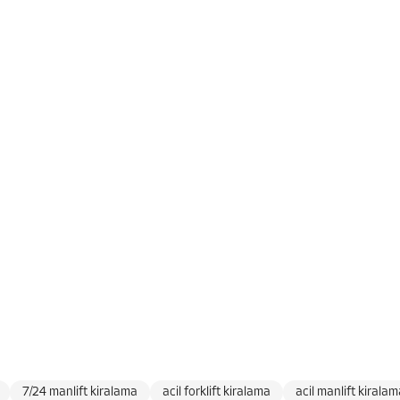
7/24 manlift kiralama
acil forklift kiralama
acil manlift kirala