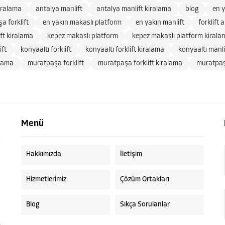
iralama
antalya manlift
antalya manlift kiralama
blog
en y
a forklift
en yakın makaslı platform
en yakın manlift
forklift 
ift kiralama
kepez makaslı platform
kepez makaslı platform kirala
ift
konyaaltı forklift
konyaaltı forklift kiralama
konyaaltı manli
alama
muratpaşa forklift
muratpaşa forklift kiralama
muratpaş
Menü
Hakkımızda
İletişim
Hizmetlerimiz
Çözüm Ortakları
Blog
Sıkça Sorulanlar