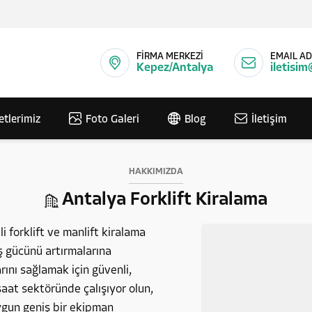
FİRMA MERKEZİ
EMAIL AD
Kepez/Antalya
iletisim
etlerimiz
Foto Galeri
Blog
İletişim
HAKKIMIZDA
Antalya Forklift Kiralama
i forklift ve manlift kiralama
iş gücünü artırmalarına
ını sağlamak için güvenli,
aat sektöründe çalışıyor olun,
uygun geniş bir ekipman