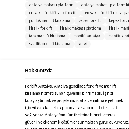
antalya makaslı platform
antalya makaslı platform k
en yakın forklift lara forklift
en yakın forklift muratpaş
günlük manlift kiralama
kepez forklift
kepez forkl
kiralık forklift
kiralık makaslı platform
kiralık manl
lara manlift kiralama
manlift antalya
manlift kir
saatlik manlift kiralama
vergi
Hakkımızda
Forklift Antalya, Antalya genelinde forklift ve manlift
kiralama hizmeti sunan güvenilir bir firmadır. İşinizi
kolaylaştırmak ve projelerinizi daha verimli hale getirmek
için yüksek kaliteli ekipmanlar ve zamanında teslimat
sağlıyoruz. Antalya’nın tüm ilçelerine hizmet vererek,
güvenli ve ekonomik çözümler sunmaktan gurur duyuyoruz.