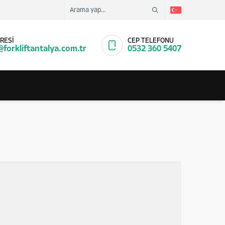
RESİ
CEP TELEFONU
@forkliftantalya.com.tr
0532 360 5407