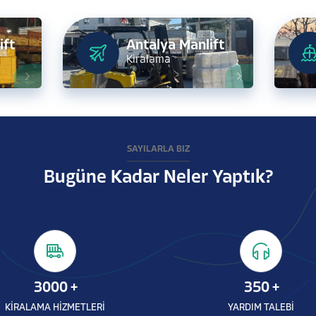
ift
Antalya Manlift
Kiralama
SAYILARLA BİZ
Bugüne Kadar Neler Yaptık?
3000
+
350
+
KİRALAMA HİZMETLERİ
YARDIM TALEBİ