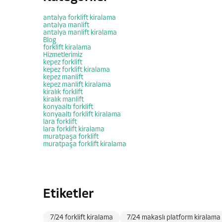
antalya forklift kiralama
antalya manlift
antalya manlift kiralama
Blog
forklift kiralama
Hizmetlerimiz
kepez forklift
kepez forklift kiralama
kepez manlift
kepez manlift kiralama
kiralık forklift
kiralık manlift
konyaaltı forklift
konyaaltı forklift kiralama
lara forklift
lara forklift kiralama
muratpaşa forklift
muratpaşa forklift kiralama
Etiketler
7/24 forklift kiralama
7/24 makaslı platform kiralama