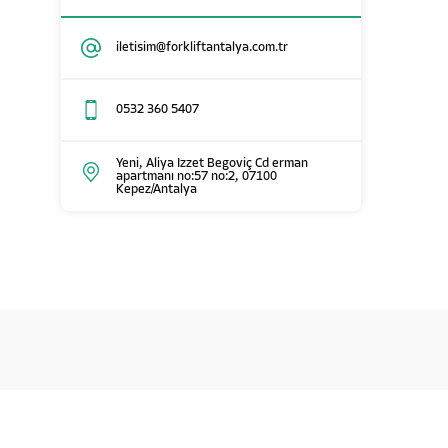
iletisim@forkliftantalya.com.tr
0532 360 5407
Yeni, Aliya Izzet Begoviç Cd erman
apartmanı no:57 no:2, 07100
Kepez/Antalya