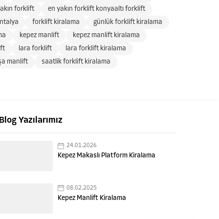
akın forklift
en yakın forklift konyaaltı forklift
antalya
forklift kiralama
günlük forklift kiralama
ma
kepez manlift
kepez manlift kiralama
ft
lara forklift
lara forklift kiralama
a manlift
saatlik forklift kiralama
Blog Yazılarımız
24.01.2026
Kepez Makaslı Platform Kiralama
08.02.2025
Kepez Manlift Kiralama