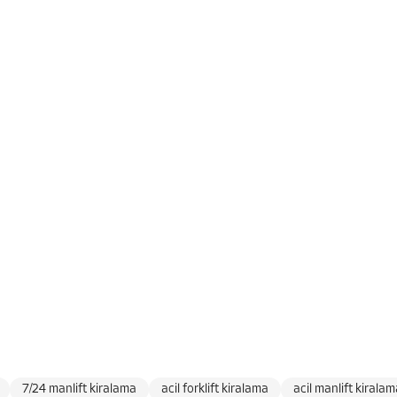
7/24 manlift kiralama
acil forklift kiralama
acil manlift kirala