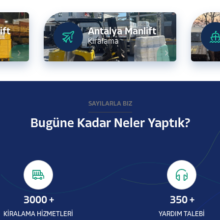
ift
Antalya Manlift
Kiralama
SAYILARLA BİZ
Bugüne Kadar Neler Yaptık?
3000
+
350
+
KİRALAMA HİZMETLERİ
YARDIM TALEBİ