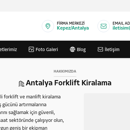
FİRMA MERKEZİ
EMAIL AD
Kepez/Antalya
iletisim
etlerimiz
Foto Galeri
Blog
İletişim
HAKKIMIZDA
Antalya Forklift Kiralama
i forklift ve manlift kiralama
iş gücünü artırmalarına
ını sağlamak için güvenli,
aat sektöründe çalışıyor olun,
uygun geniş bir ekipman