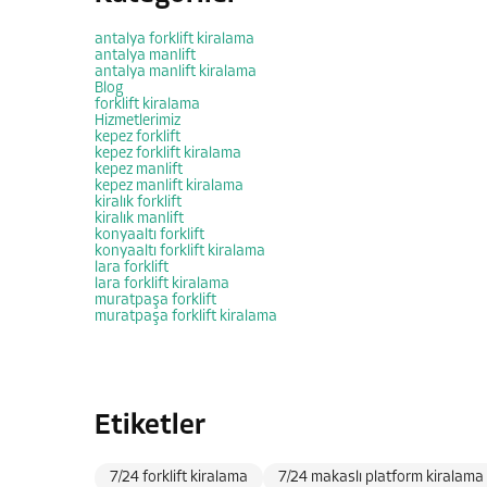
antalya forklift kiralama
antalya manlift
antalya manlift kiralama
Blog
forklift kiralama
Hizmetlerimiz
kepez forklift
kepez forklift kiralama
kepez manlift
kepez manlift kiralama
kiralık forklift
kiralık manlift
konyaaltı forklift
konyaaltı forklift kiralama
lara forklift
lara forklift kiralama
muratpaşa forklift
muratpaşa forklift kiralama
Etiketler
7/24 forklift kiralama
7/24 makaslı platform kiralama