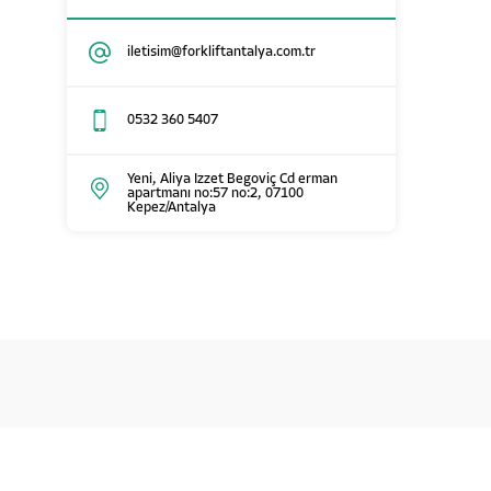
iletisim@forkliftantalya.com.tr
0532 360 5407
Yeni, Aliya Izzet Begoviç Cd erman
apartmanı no:57 no:2, 07100
Kepez/Antalya