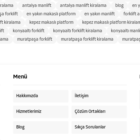
iralama
antalya manlift
antalya manlift kiralama
blog
en y
a forklift
en yakın makaslı platform
en yakın manlift
forklift 
ift kiralama
kepez makaslı platform
kepez makaslı platform kirala
ift
konyaaltı forklift
konyaaltı forklift kiralama
konyaaltı manli
alama
muratpaşa forklift
muratpaşa forklift kiralama
muratpaş
Menü
Hakkımızda
İletişim
Hizmetlerimiz
Çözüm Ortakları
Blog
Sıkça Sorulanlar