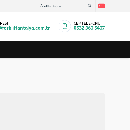
RESİ
CEP TELEFONU
@forkliftantalya.com.tr
0532 360 5407