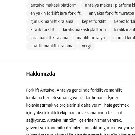
antalya makaslı platform
antalya makaslı platform k
en yakın forklift lara forklift
en yakın forklift muratpaş
günlük manlift kiralama
kepez forklift
kepez forkl
kiralık forklift
kiralık makaslı platform
kiralık manl
lara manlift kiralama
manlift antalya
manlift kir
saatlik manlift kiralama
vergi
Hakkımızda
Forklift Antalya, Antalya genelinde forklift ve manlift
kiralama hizmeti sunan güvenilir bir firmadır. İşinizi
kolaylaştırmak ve projelerinizi daha verimli hale getirmek
için yüksek kaliteli ekipmanlar ve zamanında teslimat
sağlıyoruz. Antalya’nın tüm ilçelerine hizmet vererek,
güvenli ve ekonomik çözümler sunmaktan gurur duyuyoruz.