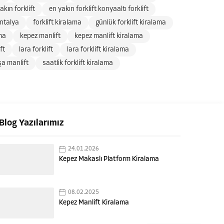
akın forklift
en yakın forklift konyaaltı forklift
antalya
forklift kiralama
günlük forklift kiralama
ma
kepez manlift
kepez manlift kiralama
ft
lara forklift
lara forklift kiralama
a manlift
saatlik forklift kiralama
Blog Yazılarımız
24.01.2026
Kepez Makaslı Platform Kiralama
08.02.2025
Kepez Manlift Kiralama