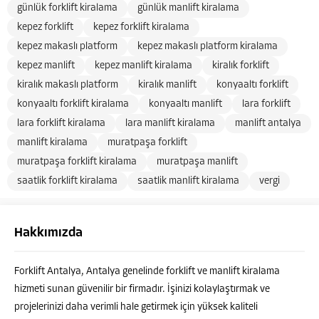
günlük forklift kiralama
günlük manlift kiralama
kepez forklift
kepez forklift kiralama
kepez makaslı platform
kepez makaslı platform kiralama
kepez manlift
kepez manlift kiralama
kiralık forklift
kiralık makaslı platform
kiralık manlift
konyaaltı forklift
konyaaltı forklift kiralama
konyaaltı manlift
lara forklift
lara forklift kiralama
lara manlift kiralama
manlift antalya
manlift kiralama
muratpaşa forklift
muratpaşa forklift kiralama
muratpaşa manlift
saatlik forklift kiralama
saatlik manlift kiralama
vergi
Hakkımızda
Forklift Antalya, Antalya genelinde forklift ve manlift kiralama
hizmeti sunan güvenilir bir firmadır. İşinizi kolaylaştırmak ve
projelerinizi daha verimli hale getirmek için yüksek kaliteli