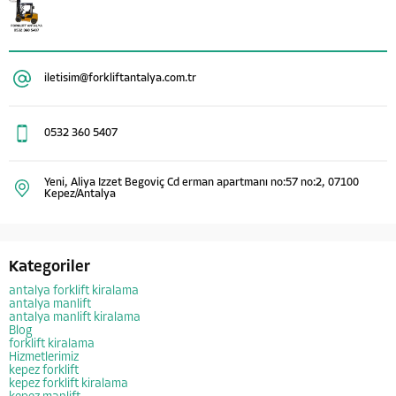
iletisim@forkliftantalya.com.tr
0532 360 5407
Yeni, Aliya Izzet Begoviç Cd erman apartmanı no:57 no:2, 07100
Kepez/Antalya
Kategoriler
antalya forklift kiralama
antalya manlift
antalya manlift kiralama
Blog
forklift kiralama
Hizmetlerimiz
kepez forklift
kepez forklift kiralama