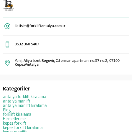
iletisim@forkliftantalya.com.tr
0532 360 5407
Yeni, Aliya Izzet Begoviç Cd erman apartmanı no:57 no:2, 07100
Kepez/Antalya
Kategoriler
antalya forklift kiralama
antalya manlift
antalya manlift kiralama
Blog
forklift kiralama
Hizmetlerimiz
kepez forklift
kepez forklift kiralama