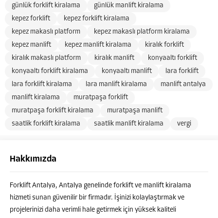
günlük forklift kiralama
günlük manlift kiralama
kepez forklift
kepez forklift kiralama
kepez makaslı platform
kepez makaslı platform kiralama
kepez manlift
kepez manlift kiralama
kiralık forklift
kiralık makaslı platform
kiralık manlift
konyaaltı forklift
konyaaltı forklift kiralama
konyaaltı manlift
lara forklift
lara forklift kiralama
lara manlift kiralama
manlift antalya
manlift kiralama
muratpaşa forklift
muratpaşa forklift kiralama
muratpaşa manlift
saatlik forklift kiralama
saatlik manlift kiralama
vergi
Hakkımızda
Forklift Antalya, Antalya genelinde forklift ve manlift kiralama
hizmeti sunan güvenilir bir firmadır. İşinizi kolaylaştırmak ve
projelerinizi daha verimli hale getirmek için yüksek kaliteli